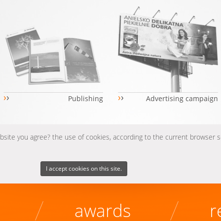
›
›
›
›
Publishing
Advertising campaign
ebsite you agree? the use of cookies, according to the current browser 
I accept cookies on this site.
awards
r