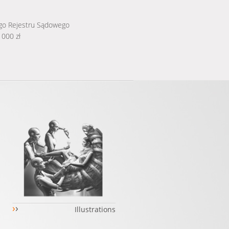
ego Rejestru Sądowego
 000 zł
›
›
Illustrations